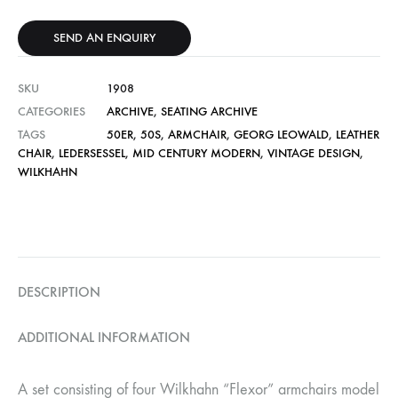
SEND AN ENQUIRY
SKU
1908
CATEGORIES
ARCHIVE
,
SEATING ARCHIVE
TAGS
50ER
,
50S
,
ARMCHAIR
,
GEORG LEOWALD
,
LEATHER
CHAIR
,
LEDERSESSEL
,
MID CENTURY MODERN
,
VINTAGE DESIGN
,
WILKHAHN
DESCRIPTION
ADDITIONAL INFORMATION
A set consisting of four Wilkhahn “Flexor” armchairs model