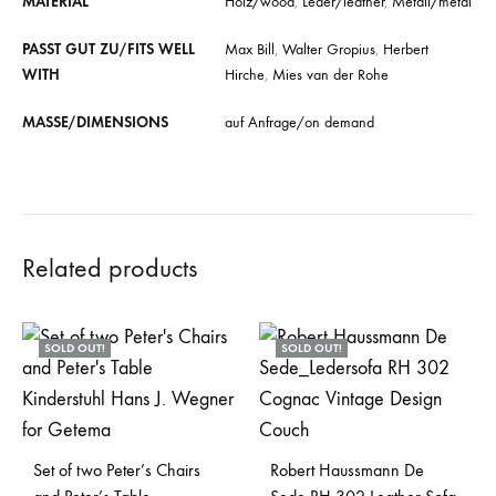
MATERIAL
Holz/wood
,
Leder/leather
,
Metall/metal
PASST GUT ZU/FITS WELL
Max Bill
,
Walter Gropius
,
Herbert
WITH
Hirche
,
Mies van der Rohe
MASSE/DIMENSIONS
auf Anfrage/on demand
Related products
SOLD OUT!
SOLD OUT!
Set of two Peter’s Chairs
Robert Haussmann De