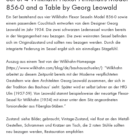
856-0 and a Table by Georg Leowald
Ein Set bestehend aus vier Wilkhahn Flexor Sesseln Model 856-0 sowie
einem passendem Couchtisch entworfen von dem Designer Georg
Leowald im Jahr 1954. Die zwei schwarzen Ledersessel wurden bereits
in der Vergangenheit neu bezogen. Die zwei weinroten Sessel befinden
sich im Originalzustand und sollten neu bezogen werden. Durch die
integrierte Federung im Sessel ergibt sich ein einmaliges Sitzgefühl.
Auszug aus einem Text von der Wilkhahn-Homepage
(https://www.wilkhahn.com/blog/de/bauhausschueler/): “Wilkhahn
arbeitet zu diesem Zeitpunkt bereits mit der Moderne verpflichteten
Gestaltern wie dem Architekten Georg Leowald zusammen, der sich in
der Tradition des Bauhaus‘ sieht. Später wird er selbst Lehrer an der HfG
Ulm (1957-59). Von Leowald stammt beispielsweise der neuartige Flexor-
Sessel für Wilkhahn (1954) mit einer unter dem Sitz angeordneten
Torsionsfeder aus Fiberglas-Stäben.”
Zustand: siehe Bilder, gebraucht, Vintage-Zustand, viel Rost an den Metall-
Gestellen, Schrammen und Kratzer am Tisch, die 2 roten Stühle sollten
neu bezogen werden, Restauration empfohlen