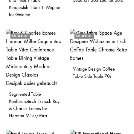
and Peter’s Table
Sede RH 302 Leather Sofa
Kinderstuhl Hans J. Wegner
for Getema
SOLD OUT!
SOLD OUT!
Vintage Design Coffee
Table Side Table 70s
Segmented Table
Konferenztisch Esstisch Ray
& Charles Eames for
Herman Miller/Vitra