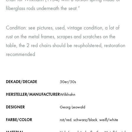
fiberglass rods underneath the seat.”
Condition: see pictures, used, vintage condition, a lot of
rust on the metal frames, scrapes and scratches on the
table, the 2 red chairs should be reupholstered, restoration
recommended
DEKADE/DECADE
50er/50s
HERSTELLER/MANUFACTURER
Wilkhahn
DESIGNER
Georg Leowald
FARBE/COLOR
rot/red
,
schwarz/black
,
weiß/white