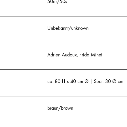
50er/50s
Unbekannt/unknown
Adrien Audoux
,
Frida Minet
ca. 80 H x 40 cm Ø | Seat: 30 Ø cm
braun/brown