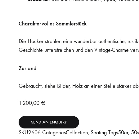
Charaktervolles Sammlerstück
Die Hocker strahlen eine wunderbar authentische, rustik
Geschichte unterstreichen und den Vintage-Charme vervoll
Zustand
Gebraucht, siehe Bilder, Holz an einer Stelle stärker 
1.200,00
€
SEND AN ENQUIRY
SKU
2606
Categories
Collection
,
Seating
Tags
50er
,
50s