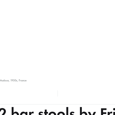
n Audoux, 1950s, France
 2 bar stools by F