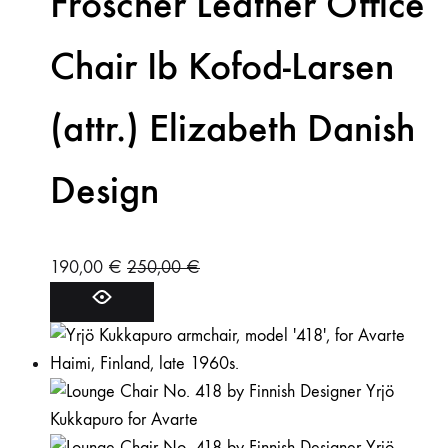
Fröscher Leather Office
Chair Ib Kofod-Larsen
(attr.) Elizabeth Danish
Design
190,00
€
250,00
€