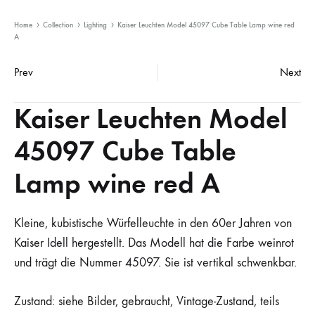
Home
Collection
Lighting
Kaiser Leuchten Model 45097 Cube Table Lamp wine red
A
Product
Prev
Next
navigation
Kaiser Leuchten Model
45097 Cube Table
Lamp wine red A
Kleine, kubistische Würfelleuchte in den 60er Jahren von
Kaiser Idell hergestellt. Das Modell hat die Farbe weinrot
und trägt die Nummer 45097. Sie ist vertikal schwenkbar.
Zustand: siehe Bilder, gebraucht, Vintage-Zustand, teils