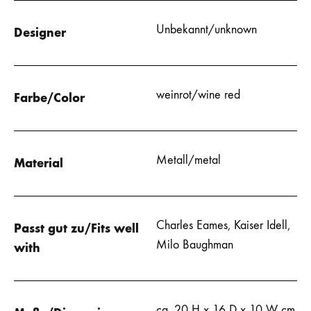
Unbekannt/unknown
Designer
weinrot/wine red
Farbe/Color
Metall/metal
Material
Charles Eames
,
Kaiser Idell
,
Passt gut zu/Fits well
Milo Baughman
with
ca. 20 H x 16 D x 10 W cm