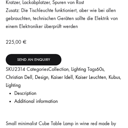
Kratzer, Lackabplatzer, Spuren von Rost
Zusatz: Die Tischleuchte funktioniert, aber wie bei allen
gebrauchten, technischen Geräten sollte die Elektrik von
einem Elektroniker überprüft werden
225,00
€
SEND AN ENQUIRY
SKU
2314
Categories
Collection
,
Lighting
Tags
60s
,
Christian Dell
,
Design
,
Kaiser Idell
,
Kaiser Leuchten
,
Kubus
,
Lighting
Description
Additional information
Small minimalist Cube Table Lamp in wine red made by