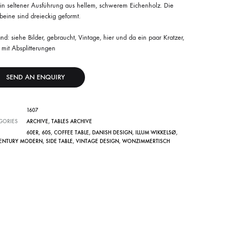
 in seltener Ausführung aus hellem, schwerem Eichenholz. Die
beine sind dreieckig geformt.
nd: siehe Bilder, gebraucht, Vintage, hier und da ein paar Kratzer,
 mit Absplitterungen
SEND AN ENQUIRY
1607
GORIES
ARCHIVE
,
TABLES ARCHIVE
60ER
,
60S
,
COFFEE TABLE
,
DANISH DESIGN
,
ILLUM WIKKELSØ
,
ENTURY MODERN
,
SIDE TABLE
,
VINTAGE DESIGN
,
WONZIMMERTISCH