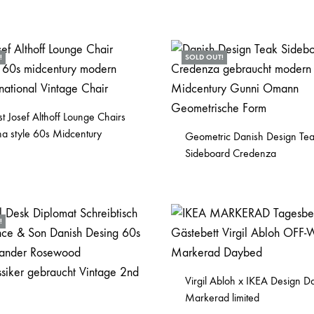
!
SOLD OUT!
t Josef Althoff Lounge Chairs
na style 60s Midcentury
Geometric Danish Design Te
Sideboard Credenza
!
Virgil Abloh x IKEA Design 
Markerad limited