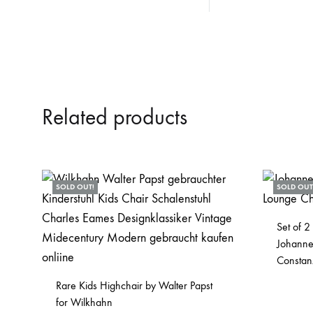
Related products
SOLD OUT!
SOLD OUT
Set of 2
Johanne
Constan
Rare Kids Highchair by Walter Papst
for Wilkhahn