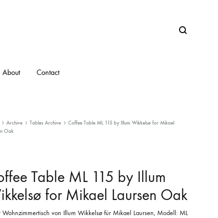
Search
About
Contact
Archive
Tables Archive
Coffee Table ML 115 by Illum Wikkelsø for Mikael
en Oak
ffee Table ML 115 by Illum
kkelsø for Mikael Laursen Oak
er Wohnzimmertisch von Illum Wikkelsø für Mikael Laursen, Modell: ML