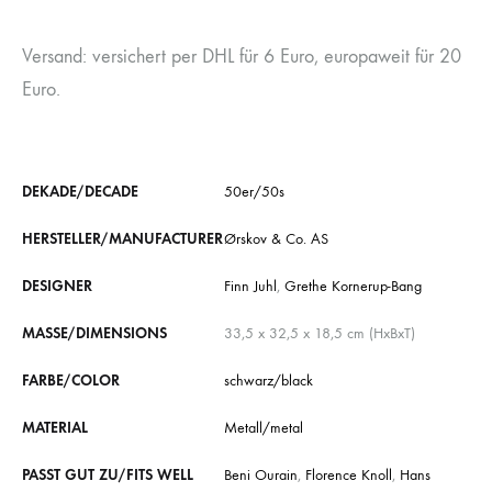
Versand: versichert per DHL für 6 Euro, europaweit für 20
Euro.
DEKADE/DECADE
50er/50s
HERSTELLER/MANUFACTURER
Ørskov & Co. AS
DESIGNER
Finn Juhl
,
Grethe Kornerup-Bang
MASSE/DIMENSIONS
33,5 x 32,5 x 18,5 cm (HxBxT)
FARBE/COLOR
schwarz/black
MATERIAL
Metall/metal
PASST GUT ZU/FITS WELL
Beni Ourain
,
Florence Knoll
,
Hans