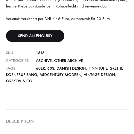
leichte Kleberückstände beim Rohrgeflecht sind unvermeidbar
Versand: versichert per DHL für 6 Euro, europaweit für 20 Euro.
SEND AN ENQUIRY
SKU
1616
CATEGORIES
ARCHIVE
,
OTHER ARCHIVE
TAGS
60ER
,
60S
,
DANISH DESIGN
,
FINN JUHL
,
GRETHE
KORNERUP-BANG
,
MIDCENTURY MODERN
,
VINTAGE DESIGN
,
ØRSKOV & CO.
DESCRIPTION