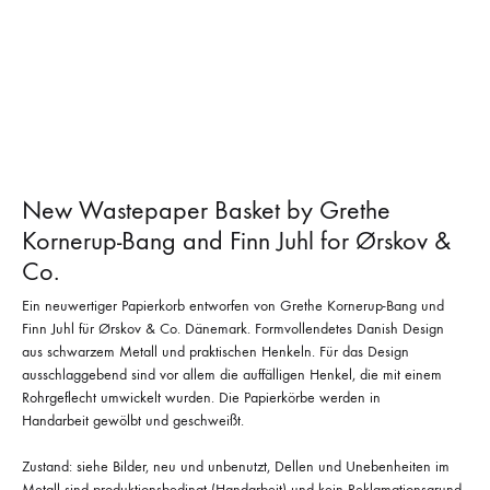
New Wastepaper Basket by Grethe
Kornerup-Bang and Finn Juhl for Ørskov &
Co.
Ein neuwertiger Papierkorb entworfen von Grethe Kornerup-Bang und
Finn Juhl für Ørskov & Co. Dänemark. Formvollendetes Danish Design
aus schwarzem Metall und praktischen Henkeln. Für das Design
ausschlaggebend sind vor allem die auffälligen Henkel, die mit einem
Rohrgeflecht umwickelt wurden. Die Papierkörbe werden in
Handarbeit gewölbt und geschweißt.
Zustand: siehe Bilder, neu und unbenutzt, Dellen und Unebenheiten im
Metall sind produktionsbedingt (Handarbeit) und kein Reklamationsgrund,