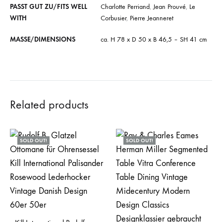
PASST GUT ZU/FITS WELL
Charlotte Perriand
,
Jean Prouvé
,
Le
WITH
Corbusier
,
Pierre Jeanneret
MASSE/DIMENSIONS
ca. H 78 x D 50 x B 46,5 – SH 41 cm
Related products
SOLD OUT!
SOLD OUT!