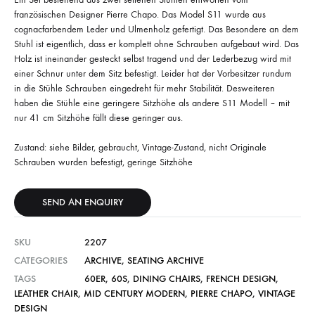
französischen Designer Pierre Chapo. Das Model S11 wurde aus
cognacfarbendem Leder und Ulmenholz gefertigt. Das Besondere an dem
Stuhl ist eigentlich, dass er komplett ohne Schrauben aufgebaut wird. Das
Holz ist ineinander gesteckt selbst tragend und der Lederbezug wird mit
einer Schnur unter dem Sitz befestigt. Leider hat der Vorbesitzer rundum
in die Stühle Schrauben eingedreht für mehr Stabilität. Desweiteren
haben die Stühle eine geringere Sitzhöhe als andere S11 Modell – mit
nur 41 cm Sitzhöhe fällt diese geringer aus.
Zustand: siehe Bilder, gebraucht, Vintage-Zustand, nicht Originale
Schrauben wurden befestigt, geringe Sitzhöhe
SEND AN ENQUIRY
SKU
2207
CATEGORIES
ARCHIVE
,
SEATING ARCHIVE
TAGS
60ER
,
60S
,
DINING CHAIRS
,
FRENCH DESIGN
,
LEATHER CHAIR
,
MID CENTURY MODERN
,
PIERRE CHAPO
,
VINTAGE
DESIGN