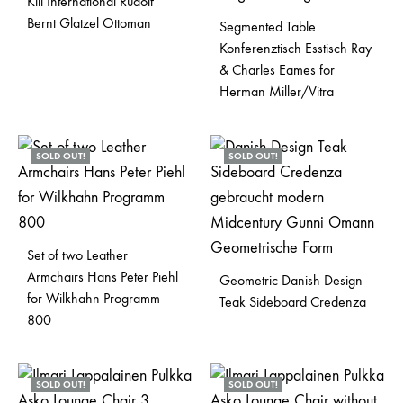
Kill International Rudolf
Bernt Glatzel Ottoman
Segmented Table
Konferenztisch Esstisch Ray
& Charles Eames for
Herman Miller/Vitra
SOLD OUT!
SOLD OUT!
Set of two Leather
Armchairs Hans Peter Piehl
Geometric Danish Design
for Wilkhahn Programm
Teak Sideboard Credenza
800
SOLD OUT!
SOLD OUT!