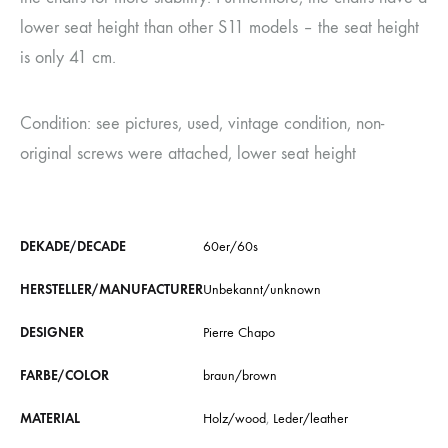
lower seat height than other S11 models – the seat height
is only 41 cm.
Condition: see pictures, used, vintage condition, non-
original screws were attached, lower seat height
DEKADE/DECADE
60er/60s
HERSTELLER/MANUFACTURER
Unbekannt/unknown
DESIGNER
Pierre Chapo
FARBE/COLOR
braun/brown
MATERIAL
Holz/wood
,
Leder/leather