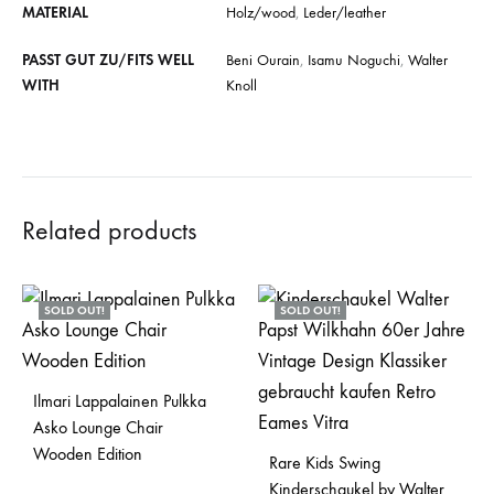
MATERIAL
Holz/wood
,
Leder/leather
PASST GUT ZU/FITS WELL
Beni Ourain
,
Isamu Noguchi
,
Walter
WITH
Knoll
Related products
SOLD OUT!
SOLD OUT!
Ilmari Lappalainen Pulkka
Asko Lounge Chair
Wooden Edition
Rare Kids Swing
Kinderschaukel by Walter