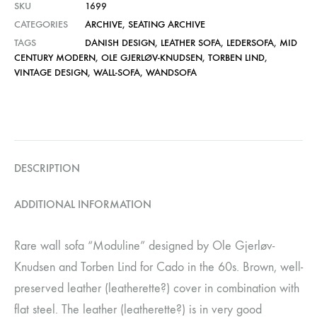
SKU
1699
CATEGORIES
ARCHIVE
,
SEATING ARCHIVE
TAGS
DANISH DESIGN
,
LEATHER SOFA
,
LEDERSOFA
,
MID
CENTURY MODERN
,
OLE GJERLØV-KNUDSEN
,
TORBEN LIND
,
VINTAGE DESIGN
,
WALL-SOFA
,
WANDSOFA
DESCRIPTION
ADDITIONAL INFORMATION
Rare wall sofa “Moduline” designed by Ole Gjerløv-
Knudsen and Torben Lind for Cado in the 60s. Brown, well-
preserved leather (leatherette?) cover in combination with
flat steel. The leather (leatherette?) is in very good