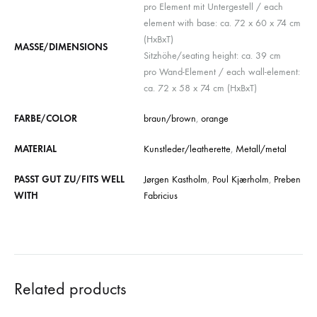
pro Element mit Untergestell / each
element with base: ca. 72 x 60 x 74 cm
(HxBxT)
MASSE/DIMENSIONS
Sitzhöhe/seating height: ca. 39 cm
pro Wand-Element / each wall-element:
ca. 72 x 58 x 74 cm (HxBxT)
FARBE/COLOR
braun/brown
,
orange
MATERIAL
Kunstleder/leatherette
,
Metall/metal
PASST GUT ZU/FITS WELL
Jørgen Kastholm
,
Poul Kjærholm
,
Preben
WITH
Fabricius
Related products