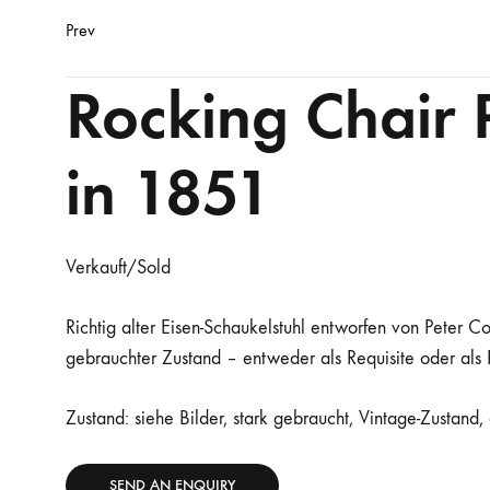
Product
Prev
navigation
Rocking Chair 
in 1851
Verkauft/Sold
Richtig alter Eisen-Schaukelstuhl entworfen von Peter 
gebrauchter Zustand – entweder als Requisite oder als R
Zustand: siehe Bilder, stark gebraucht, Vintage-Zustand, 
SEND AN ENQUIRY