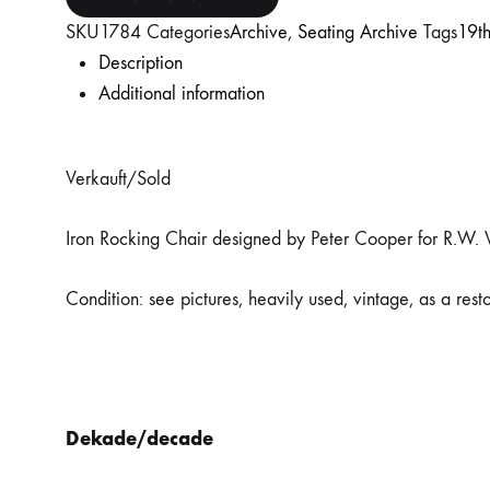
SKU
1784
Categories
Archive
,
Seating Archive
Tags
19th
Description
Additional information
Verkauft/Sold
Iron Rocking Chair designed by Peter Cooper for R.W. Wi
Condition: see pictures, heavily used, vintage, as a rest
Dekade/decade