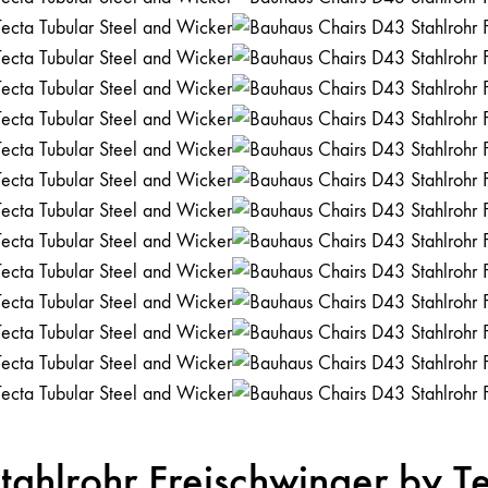
ahlrohr Freischwinger by Te