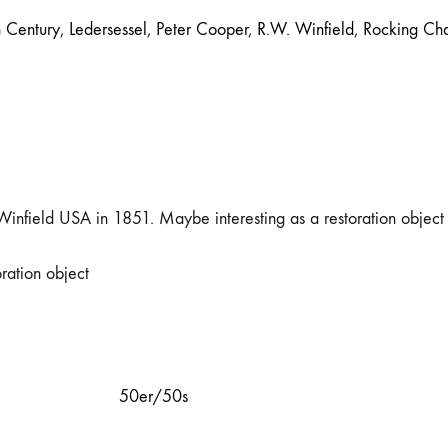
 Century
,
Ledersessel
,
Peter Cooper
,
R.W. Winfield
,
Rocking Cha
nfield USA in 1851. Maybe interesting as a restoration object f
oration object
50er/50s