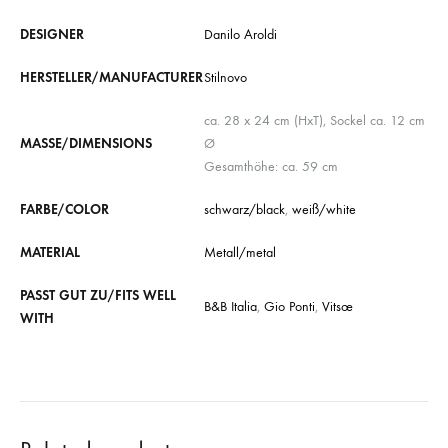
DESIGNER
Danilo Aroldi
HERSTELLER/MANUFACTURER
Stilnovo
ca. 28 x 24 cm (HxT), Sockel ca. 12 cm
MASSE/DIMENSIONS
Ø
Gesamthöhe: ca. 59 cm
FARBE/COLOR
schwarz/black
,
weiß/white
MATERIAL
Metall/metal
PASST GUT ZU/FITS WELL
B&B Italia
,
Gio Ponti
,
Vitsœ
WITH