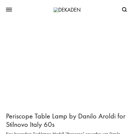
Searc
Periscope Table Lamp by Danilo Aroldi for
Stilnovo Italy 60s
Eine besondere Tischlampe Modell “Periscope” enworfen von Danilo