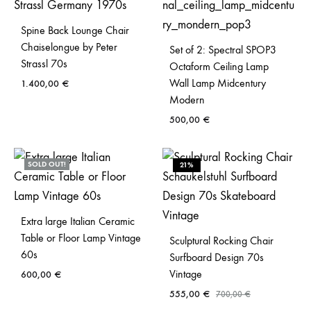
Spine Back Lounge Chair
Chaiselongue by Peter
Set of 2: Spectral SPOP3
Strassl 70s
Octaform Ceiling Lamp
Wall Lamp Midcentury
1.400,00
€
Modern
500,00
€
SOLD OUT!
21%
Extra large Italian Ceramic
Table or Floor Lamp Vintage
Sculptural Rocking Chair
60s
Surfboard Design 70s
Vintage
600,00
€
555,00
€
700,00
€