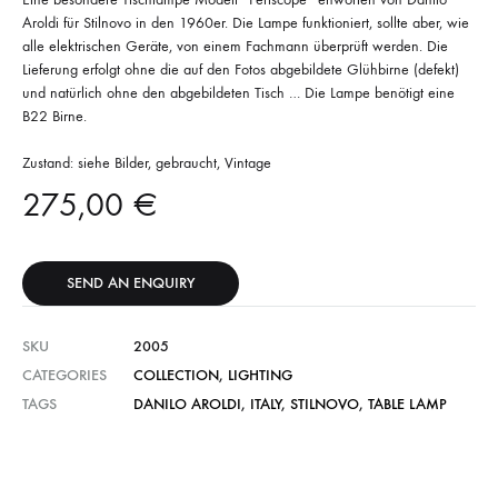
Aroldi für Stilnovo in den 1960er. Die Lampe funktioniert, sollte aber, wie
alle elektrischen Geräte, von einem Fachmann überprüft werden. Die
Lieferung erfolgt ohne die auf den Fotos abgebildete Glühbirne (defekt)
und natürlich ohne den abgebildeten Tisch … Die Lampe benötigt eine
B22 Birne.
Zustand: siehe Bilder, gebraucht, Vintage
275,00
€
SEND AN ENQUIRY
SKU
2005
CATEGORIES
COLLECTION
,
LIGHTING
TAGS
DANILO AROLDI
,
ITALY
,
STILNOVO
,
TABLE LAMP