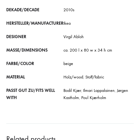
DEKADE/DECADE
2010s
HERSTELLER/MANUFACTURER
Ikea
DESIGNER
Virgil Abloh
MASSE/DIMENSIONS
ca. 200 l x 80 w x 34 h cm
FARBE/COLOR
beige
MATERIAL
Holz/wood
,
Stoff/fabric
PASST GUT ZU/FITS WELL
Bodil Kjær
,
Ilmari Lappalainen
,
Jørgen
WITH
Kastholm
,
Poul Kjærholm
Related products