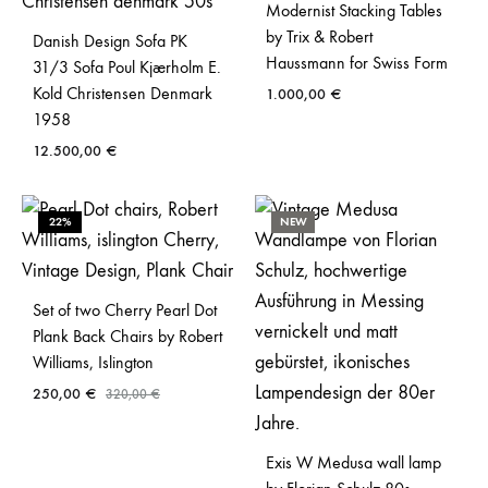
Modernist Stacking Tables
by Trix & Robert
Danish Design Sofa PK
Haussmann for Swiss Form
31/3 Sofa Poul Kjærholm E.
Kold Christensen Denmark
1.000,00
€
1958
12.500,00
€
22%
NEW
Set of two Cherry Pearl Dot
Plank Back Chairs by Robert
Williams, Islington
250,00
€
320,00
€
Exis W Medusa wall lamp