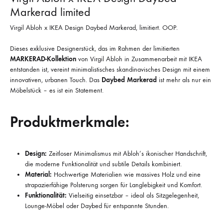
Markerad limited
Virgil Abloh x IKEA Design Daybed Markerad, limitiert. OOP.
Dieses exklusive Designerstück, das im Rahmen der limitierten
MARKERAD-Kollektion
von Virgil Abloh in Zusammenarbeit mit IKEA
entstanden ist, vereint minimalistisches skandinavisches Design mit einem
innovativen, urbanen Touch. Das
Daybed Markerad
ist mehr als nur ein
Möbelstück – es ist ein Statement.
Produktmerkmale:
Design:
Zeitloser Minimalismus mit Abloh’s ikonischer Handschrift,
die moderne Funktionalität und subtile Details kombiniert.
Material:
Hochwertige Materialien wie massives Holz und eine
strapazierfähige Polsterung sorgen für Langlebigkeit und Komfort.
Funktionalität:
Vielseitig einsetzbar – ideal als Sitzgelegenheit,
Lounge-Möbel oder Daybed für entspannte Stunden.