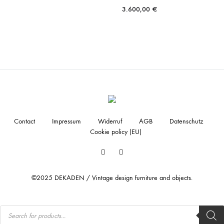
3.600,00
€
Contact
Impressum
Widerruf
AGB
Datenschutz
Cookie policy (EU)
Facebook
Instagram
©2025 DEKADEN / Vintage design furniture and objects.
Products
search