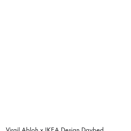
Virgil Abloh x IKEA Design Daybed